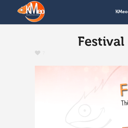
KMeo
Festival
7