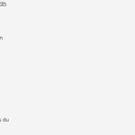
19h
en
s du