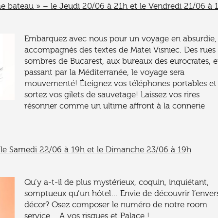
e bateau » – le Jeudi 20/06 à 21h et le Vendredi 21/06 à 
Embarquez avec nous pour un voyage en absurdie,
accompagnés des textes de Matei Visniec. Des rues
sombres de Bucarest, aux bureaux des eurocrates, 
passant par la Méditerranée, le voyage sera
mouvementé! Éteignez vos téléphones portables et
sortez vos gilets de sauvetage! Laissez vos rires
résonner comme un ultime affront à la connerie
 le Samedi 22/06 à 19h et le Dimanche 23/06 à 19h
Qu’y a-t-il de plus mystérieux, coquin, inquiétant,
somptueux qu’un hôtel… Envie de découvrir l’enver
décor? Osez composer le numéro de notre room
service… A vos risques et Palace !