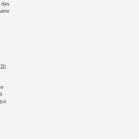
 des
aire
21h
ce
ut
qui