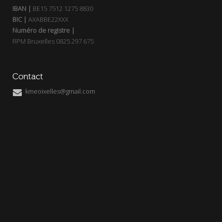
IBAN |
BE15 7512 1275 8830
BIC |
AXABBE22XXX
Numéro de registre |
RPM Bruxelles 0825.297.675
Contact
kmeoixelles@gmail.com