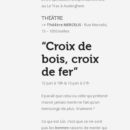
au Le Trac à Auderghem.
THÉÂTRE
–> Théâtre MERCELIS :
Rue Mercelis,
13 – 1050 Ixelles
“Croix de
bois, croix
de fer”
12 juin à 19h & 13 juin à 21h
Il paraît que celui ou celle qui prétend
n’avoir jamais menti ne fait qu’un
mensonge de plus. Vraiment ?
Ce qui est sûr, c’est que ce ne sont
pas les
bonnes
raisons de mentir qui