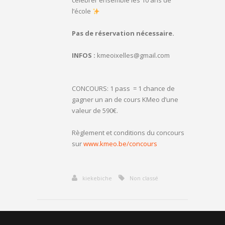
célébrer ensemble les 10 ans de
l’école
Pas de réservation nécessaire.
INFOS :
kmeoixelles@gmail.com
CONCOURS: 1 pass = 1 chance de
gagner un an de cours KMeo d’une
valeur de 590€.
Règlement et conditions du concours
sur
www.kmeo.be/concours
kiekebiche
Non classé