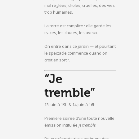
mal réglées, drôles, cruelles, des vies
trop humaines.
La terre est complice : elle garde les
traces, les chutes, les aveux.
On entre dans ce jardin — et pourtant
le spectacle commence quand on
croit en sortir.
“Je
tremble”
13 juin à 19h & 14 juin à 16h
Première soirée d’une toute nouvelle
émission intitulée
Je tremble
.
Deux présentatrices amènent des